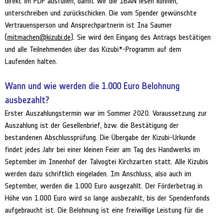
direkt im PDF ausfüllen, damit wir die IBAN lesen können,
unterschreiben und zurückschicken. Die vom Spender gewünschte
Vertrauensperson und Ansprechpartnerin ist Ina Saumer
(
mitmachen@kizubi.de
). Sie wird den Eingang des Antrags bestätigen
und alle Teilnehmenden über das Kizubi*-Programm auf dem
Laufenden halten.
Wann und wie werden die 1.000 Euro Belohnung
ausbezahlt?
Erster Auszahlungstermin war im Sommer 2020. Voraussetzung zur
Auszahlung ist der Gesellenbrief, bzw. die Bestätigung der
bestandenen Abschlussprüfung. Die Übergabe der Kizubi-Urkunde
findet jedes Jahr bei einer kleinen Feier am Tag des Handwerks im
September im Innenhof der Talvogtei Kirchzarten statt. Alle Kizubis
werden dazu schriftlich eingeladen. Im Anschluss, also auch im
September, werden die 1.000 Euro ausgezahlt. Der Förderbetrag in
Höhe von 1.000 Euro wird so lange ausbezahlt, bis der Spendenfonds
aufgebraucht ist. Die Belohnung ist eine freiwillige Leistung für die