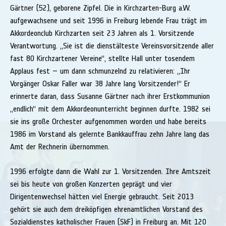
Gärtner (52), geborene Zipfel. Die in Kirchzarten-Burg a.W.
aufgewachsene und seit 1996 in Freiburg lebende Frau trägt im
Akkordeonclub Kirchzarten seit 23 Jahren als 1. Vorsitzende
Verantwortung. „Sie ist die dienstälteste Vereinsvorsitzende aller
fast 80 Kirchzartener Vereine“, stellte Hall unter tosendem
Applaus fest – um dann schmunzelnd zu relativieren: „Ihr
Vorgänger Oskar Faller war 38 Jahre lang Vorsitzender!“ Er
erinnerte daran, dass Susanne Gärtner nach ihrer Erstkommunion
„endlich“ mit dem Akkordeonunterricht beginnen durfte. 1982 sei
sie ins große Orchester aufgenommen worden und habe bereits
1986 im Vorstand als gelernte Bankkauffrau zehn Jahre lang das
Amt der Rechnerin übernommen.
1996 erfolgte dann die Wahl zur 1. Vorsitzenden. Ihre Amtszeit
sei bis heute von großen Konzerten geprägt und vier
Dirigentenwechsel hätten viel Energie gebraucht. Seit 2013
gehört sie auch dem dreiköpfigen ehrenamtlichen Vorstand des
Sozialdienstes katholischer Frauen (SkF) in Freiburg an. Mit 120